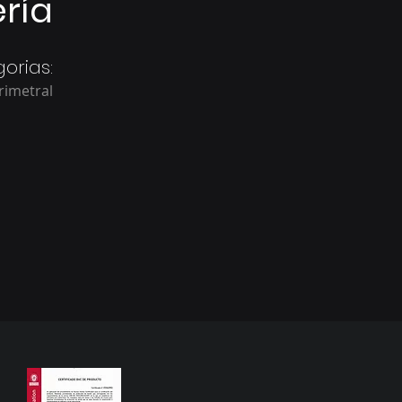
ría
orias:
rimetral