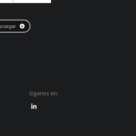
scargar
Síganos en: