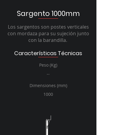
Sargento 1000mm
Los sargentos son postes verticales
con mordaza para su sujeción junto
con la barandilla.
Características Técnicas
Peso (Kg)
--
Dimensiones (mm)
1000