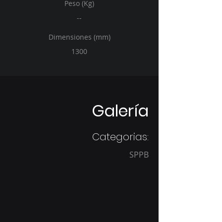
Peso (Kg)
--
Dimensiones (mm)
1300
Galería
Categorias:
SPPB