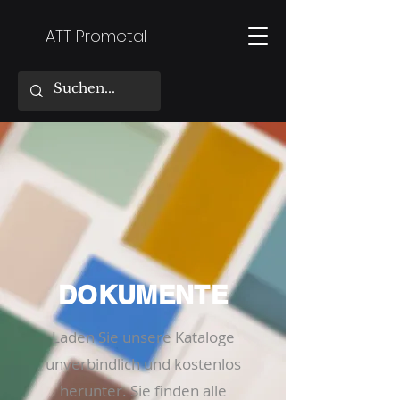
ATT Prometal
DOKUMENTE
Laden Sie unsere Kataloge
unverbindlich und kostenlos
herunter. Sie finden alle